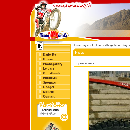
Home page
»
Archivio delle gallerie fotogr
Foto
Dario Re
Il team
« precedente
Photogallery
Le gare
Guestbook
Editoriale
Sponsor
Gadget
Notizie
Contatti