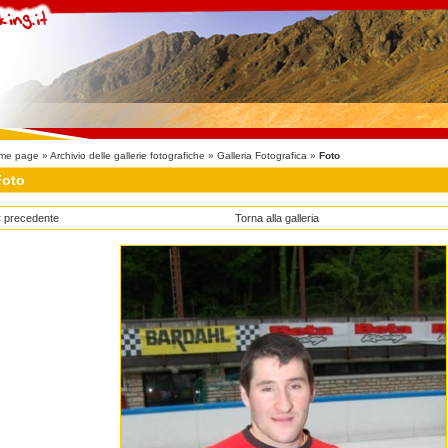
me page
»
Archivio delle gallerie fotografiche
»
Galleria Fotografica
»
Foto
Foto
 precedente
Torna alla galleria