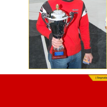
|
Segnala