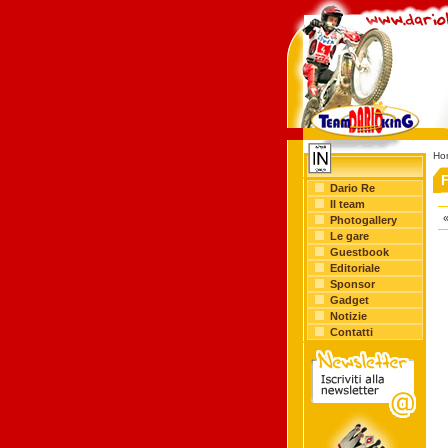
Ho
Dario Re
Il team
«
Photogallery
Le gare
Guestbook
Editoriale
Sponsor
Gadget
Notizie
Contatti