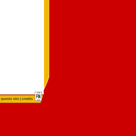
 questo sito
|
credits