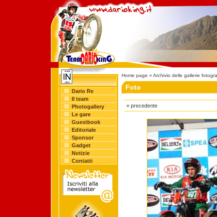
Home page
»
Archivio delle gallerie fotogr
Foto
Dario Re
Il team
« precedente
Photogallery
Le gare
Guestbook
Editoriale
Sponsor
Gadget
Notizie
Contatti