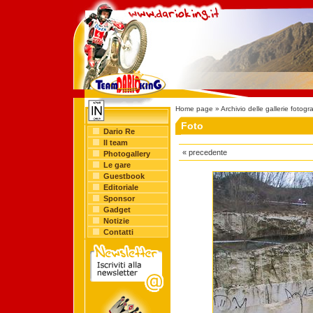
Home page
»
Archivio delle gallerie fotogr
Foto
Dario Re
Il team
« precedente
Photogallery
Le gare
Guestbook
Editoriale
Sponsor
Gadget
Notizie
Contatti