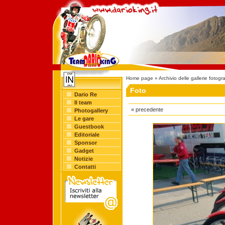
Home page
»
Archivio delle gallerie fotogr
Foto
Dario Re
Il team
« precedente
Photogallery
Le gare
Guestbook
Editoriale
Sponsor
Gadget
Notizie
Contatti