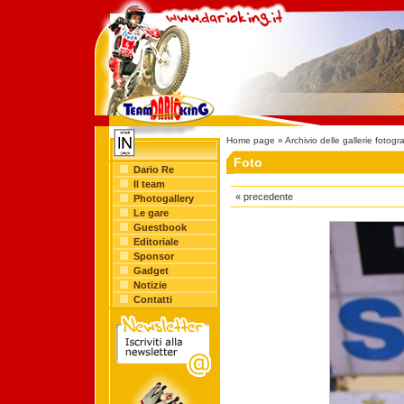
Home page
»
Archivio delle gallerie fotogr
Foto
Dario Re
Il team
« precedente
Photogallery
Le gare
Guestbook
Editoriale
Sponsor
Gadget
Notizie
Contatti