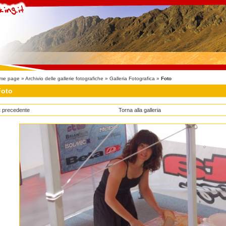
me page
»
Archivio delle gallerie fotografiche
»
Galleria Fotografica
»
Foto
Foto
 precedente
Torna alla galleria