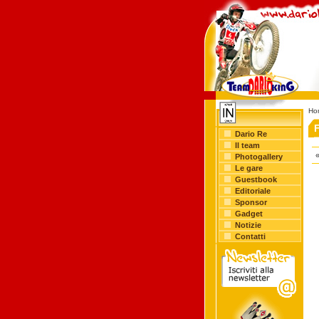
Ho
Dario Re
Il team
«
Photogallery
Le gare
Guestbook
Editoriale
Sponsor
Gadget
Notizie
Contatti