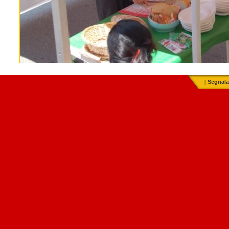
|
Segnala