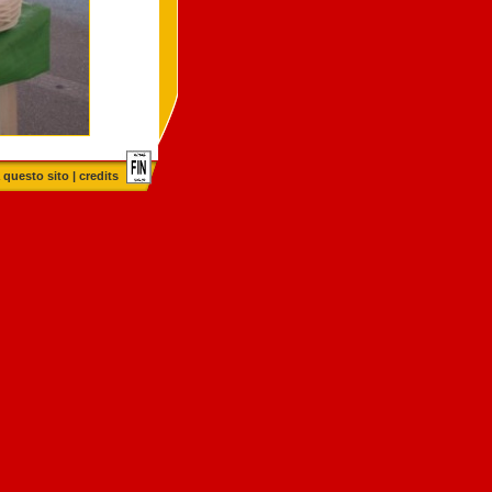
 questo sito
|
credits