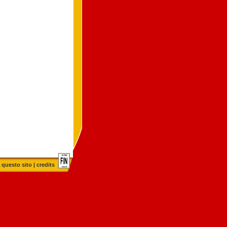
 questo sito
|
credits