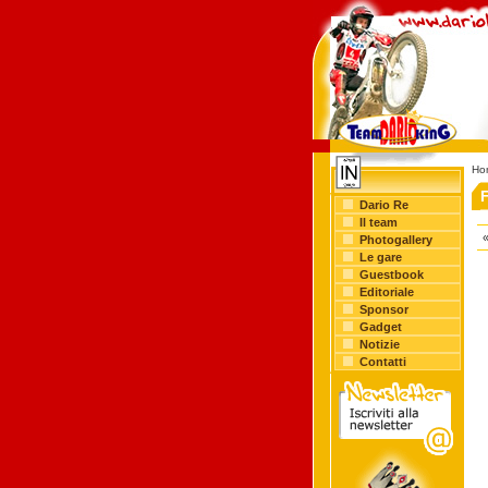
Ho
Dario Re
Il team
«
Photogallery
Le gare
Guestbook
Editoriale
Sponsor
Gadget
Notizie
Contatti