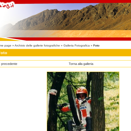
me page
»
Archivio delle gallerie fotografiche
»
Galleria Fotografica
»
Foto
Foto
 precedente
Torna alla galleria